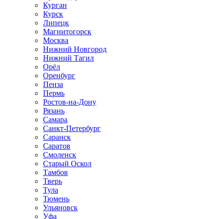
Курган
Курск
Липецк
Магнитогорск
Москва
Нижний Новгород
Нижний Тагил
Орёл
Оренбург
Пенза
Пермь
Ростов‑на‑Дону
Рязань
Самара
Санкт‑Петербург
Саранск
Саратов
Смоленск
Старый Оскол
Тамбов
Тверь
Тула
Тюмень
Ульяновск
Уфа