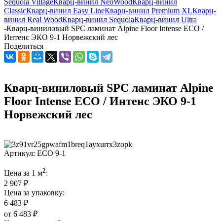
Sequoia Village
Кварц-винил NeoWood
Кварц-винил
Classic
Кварц-винил Easy Line
Кварц-винил Premium XL
Кварц-
винил Real Wood
Кварц-винил Sequoia
Кварц-винил Ultra
-
Кварц-виниловый SPC ламинат Alpine Floor Intense ECO /
Интенс ЭКО 9-1 Норвежский лес
Поделиться
Кварц-виниловый SPC ламинат Alpine
Floor Intense ECO / Интенс ЭКО 9-1
Норвежский лес
Артикул:
ЕСО 9-1
2
Цена за 1 м
:
2 907 ₽
Цена за упаковку:
6 483 ₽
от
6 483 ₽