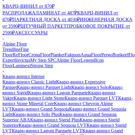
КВАРЦ-ВИНИЛ от 870₽
РАСПРОДАЖА
ЛАМИНАТ от 487₽
КВАРЦ-ВИНИЛ от
870₽
ПАРКЕТНАЯ ДОСКА от 4030₽
ИНЖЕНЕРНАЯ ДОСКА
от 3590₽
ШТУЧНЫЙ ПАРКЕТ
ПРОБКОВОЕ ПОКРЫТИЕ от
2590₽
АКСЕССУАРЫ
-
Alpine Floor
Trendline
Fine
Floor
ReFloor
CronaFloor
Planker
Falquon
AquaFloor
Pergo
Bonkeel
Flo
Expert
Invictus
My Step SPC
Alpine Floor
Legend
Icon
Floor
Laminext
Strong Step
-
Кварц-винил Intense
Кварц-винил Classic Light
Кварц-винил Expressive
Parquet
Кварц-винил Parquet Light
Кварц-винил Solo
Кварц-
винил Sigrid
Кварц-винил Lagom Parquete
Кварц-винил
Vakre
Кварц-винил Light Stone
Кварц-винил Parquet LVT
Кварц-
винил Stone Mineral Core
Кварц-винил Chevron Alpine
LVT
Кварц-винил Grand Sequoia
Кварц-винил Grand Sequoia
Light
Кварц-винил Solo Plus
Кварц-винил Grand Sequoia
Superior ABA
Кварц-винил Sigrid Plus
Кварц-винил Sigrid
Superior
Кварц-винил Grand Sequoia LVT
Кварц-винил Sigrid
LVT
Кварц-винил Lagom Parquete LVT
Кварц-винил Grand