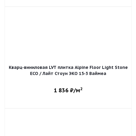
Кварц-виниловая LVT плитка Alpine Floor Light Stone
ECO / Лайт Стоун ЭКО 15-3 Ваймеа
2
1 836
₽/м