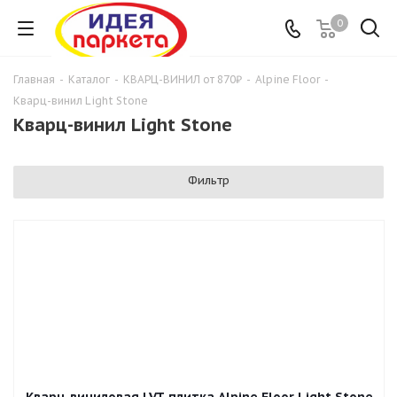
0
Главная
-
Каталог
-
КВАРЦ-ВИНИЛ от 870₽
-
Alpine Floor
-
Кварц-винил Light Stone
Кварц-винил Light Stone
Фильтр