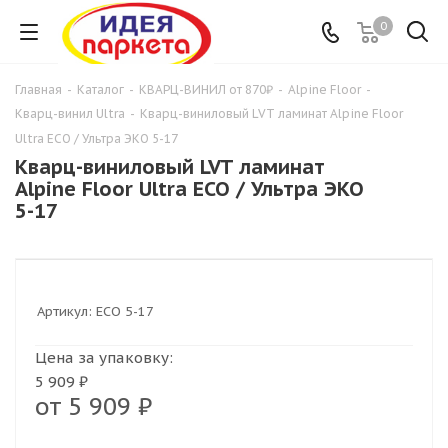
0
Главная
-
Каталог
-
КВАРЦ-ВИНИЛ от 870₽
-
Alpine Floor
-
Кварц-винил Ultra
-
Кварц-виниловый LVT ламинат Alpine Floor
Ultra ЕСО / Ультра ЭКО 5-17
Кварц-виниловый LVT ламинат
Alpine Floor Ultra ЕСО / Ультра ЭКО
5-17
Артикул:
ЕСО 5-17
Цена за упаковку:
5 909 ₽
от
5 909 ₽