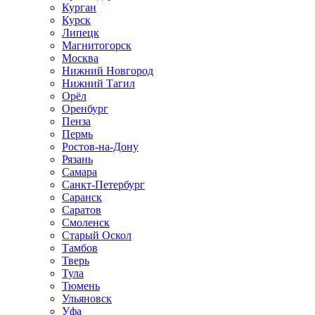
Курган
Курск
Липецк
Магнитогорск
Москва
Нижний Новгород
Нижний Тагил
Орёл
Оренбург
Пенза
Пермь
Ростов‑на‑Дону
Рязань
Самара
Санкт‑Петербург
Саранск
Саратов
Смоленск
Старый Оскол
Тамбов
Тверь
Тула
Тюмень
Ульяновск
Уфа