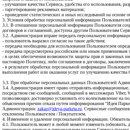
- улучшение качества Сервиса, удобства его использования, ра
- таргетирование рекламных материалов;
- проведение статистических и иных исследований на основе 
3. Условия обработки персональной информации Пользователей
3.1. В отношении персональной информации Пользователя сохр
договоров и соглашений, доступна другим Пользователям Серв
3.2. Администрация вправе передать персональную информаци
- пользователь выразил согласие на такие действия;
- передача необходима для использования Пользователем опре
- передача предусмотрена российским или иным применимым з
- в целях обеспечения возможности защиты прав и законных ин
настоящую Политику, либо соглашения и договоры, заключен
- в результате обработки персональной информации Пользоват
выполнения работ или оказания услуг по улучшению качества 
3.3. При обработке персональных данных Пользователей Адм
3.4. Администрация имеет право отправлять информационные, 
посредством смс-сообщений, сообщений в мессенжерах Viber, 
позволяющих достоверно установить его волеизъявление на по
объяснения причин отказа путем информирования “Идея Паркет
Администрации:
zakaz@ideya-parketa.ru
. Сервисные сообщения,
отклонены Пользователем / Покупателем.
4. Изменение и удаление персональной информации. Обязател
4.1. Пользователь может в любой момент изменить (обновить
персональных данных в персональном разделе Сервиса (раздел