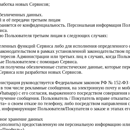
зработка новых Сервисов;
обезличенных данных.
 и её передачи третьим лицам
аняется ее конфиденциальность. Персональная информация Поль
иса.
ю Пользователя третьим лицам в следующих случаях:
деленных функций Сервиса либо для исполнения определенного 
аконодательством в рамках установленной законодательством 
тересов Администрации или третьих лиц в случаях, когда Польз
ные Пользователем с помощью Сервиса.
еля получены обезличенные статистические данные, которые пер
Сервиса или разработки новых Сервисов.
инистрация руководствуется Федеральным законом РФ № 152-ФЗ
в том числе рекламные сообщения, на электронную почту и моб
Whatsapp) с его согласия, выраженного посредством совершения
лучение сообщения. Пользователь / Покупатель вправе отказать
а» о своем отказе по телефону, либо посредством направления 
 информирующие Пользователя/Покупателя о заказе и этапах его
ьное хранение данных
, дополнить) предоставленную им персональную информацию или
 «Профиль»).