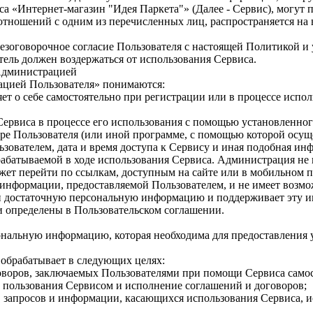
 «Интернет-магазин "Идея Паркета"» (Далее - Сервис), могут п
отношений с одним из перечисленных лиц, распространяется на 
 безоговорочное согласие Пользователя с настоящей Политикой 
тель должен воздержаться от использования Сервиса.
 Администрацией
ацией Пользователя» понимаются:
ет о себе самостоятельно при регистрации или в процессе испо
ервиса в процессе его использования с помощью установленног
зере Пользователя (или иной программе, с помощью которой осущ
зователем, дата и время доступа к Сервису и иная подобная ин
абатываемой в ходе использования Сервиса. Администрация не к
жет перейти по ссылкам, доступным на сайте или в мобильном 
 информации, предоставляемой Пользователем, и не имеет возм
ю и достаточную персональную информацию и поддерживает эту 
 определены в Пользовательском соглашении.
сональную информацию, которая необходима для предоставления
обрабатывает в следующих целях:
оворов, заключаемых Пользователями при помощи Сервиса самос
 пользования Сервисом и исполнение соглашений и договоров;
й, запросов и информации, касающихся использования Сервиса, 