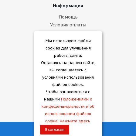
Информация
Помощь
Условия оплаты
Условия доставки
Гарантия на товар
Мы используем файлы
cookies для улучшения
Помощь
работы сайта.
Оставаясь на нашем сайте,
Полезно знать
вы соглашаетесь с
Бренды
условиями использования
Как купить
файлов cookies.
Чтобы ознакомиться с
+7 (473) 232-46-32
нашими
Положениями о
конфиденциальности и об
использовании файлов
cookie, нажмите здесь
.
Я согласен