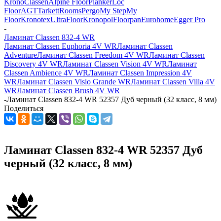
Krono
Classen
Alpine Floor
Planker
Loc
Floor
AGT
Tarkett
Rooms
Pergo
My Step
My
Floor
Kronotex
UltraFloor
Kronopol
Floorpan
Eurohome
Egger Pro
-
Ламинат Classen 832-4 WR
Ламинат Classen Euphoria 4V WR
Ламинат Classen
Adventure
Ламинат Classen Freedom 4V WR
Ламинат Classen
Discovery 4V WR
Ламинат Classen Vision 4V WR
Ламинат
Classen Ambience 4V WR
Ламинат Classen Impression 4V
WR
Ламинат Classen Visio Grande WR
Ламинат Classen Villa 4V
WR
Ламинат Classen Brush 4V WR
-
Ламинат Classen 832-4 WR 52357 Дуб черный (32 класс, 8 мм)
Поделиться
Ламинат Classen 832-4 WR 52357 Дуб
черный (32 класс, 8 мм)