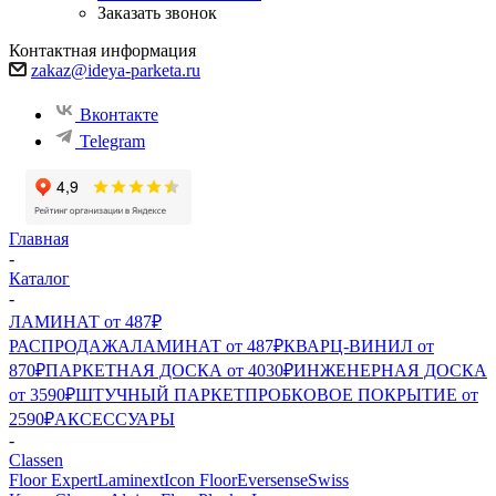
Заказать звонок
Контактная информация
zakaz@ideya-parketa.ru
Вконтакте
Telegram
Главная
-
Каталог
-
ЛАМИНАТ от 487₽
РАСПРОДАЖА
ЛАМИНАТ от 487₽
КВАРЦ-ВИНИЛ от
870₽
ПАРКЕТНАЯ ДОСКА от 4030₽
ИНЖЕНЕРНАЯ ДОСКА
от 3590₽
ШТУЧНЫЙ ПАРКЕТ
ПРОБКОВОЕ ПОКРЫТИЕ от
2590₽
АКСЕССУАРЫ
-
Classen
Floor Expert
Laminext
Icon Floor
Eversense
Swiss